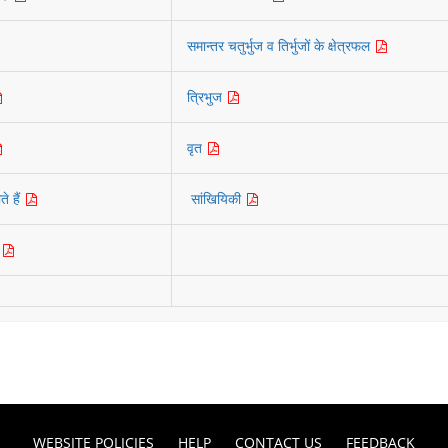
समान्तर चतुर्भुज व तिर्भुजों के क्षेत्रफल
त्रिभुज
वृत
ते हैं
सांखियिकी
ा
WEBSITE POLICIES
HELP
CONTACT US
FEEDBACK