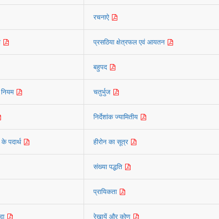
रचनाऐ
ता
प्रसठिया क्षेत्रफल एवं आयतन
बहुपद
े नियम
चतुर्भुज
निर्देशांक ज्यामितीय
के पदार्थ
हीरोन का सूत्र
संख्या पद्धति
प्रायिकता
पदा
रेखायें और कोण